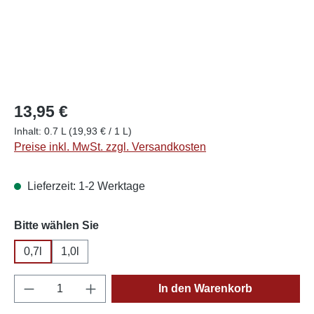
13,95 €
Inhalt:
0.7 L
(19,93 € / 1 L)
Preise inkl. MwSt. zzgl. Versandkosten
Lieferzeit: 1-2 Werktage
auswählen
Bitte wählen Sie
0,7l
1,0l
Produkt Anzahl: Gib den gewünschten Wert e
In den Warenkorb