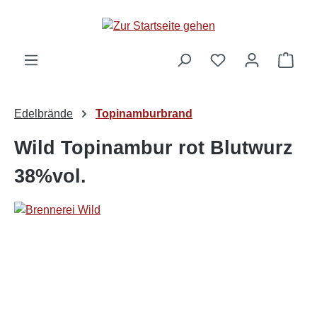
alt springen
Ware
Edelbrände
Topinamburbrand
Wild Topinambur rot Blutwurz
38%vol.
Bildergalerie überspringen