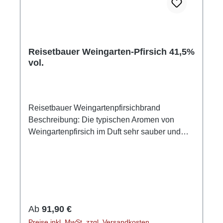
Reisetbauer Weingarten-Pfirsich 41,5%
vol.
Reisetbauer Weingartenpfirsichbrand
Beschreibung: Die typischen Aromen von
Weingartenpfirsich im Duft sehr sauber und
transparent abgebildet; am Gaumen sehr
kompakt, mit balancierter Struktur, druckvoll,
lange anhaltend und von feiner Fruchtsüße
gekennzeichnet. Der Weingartenpfirsich ist ein
Steinobst und gehört zu den
Rosengewächsen. Im vergleich zum
Regulärer Preis:
Ab
91,90 €
klassischen Pfirsich ist der Weingartenpfirsich
Preise inkl. MwSt. zzgl. Versandkosten