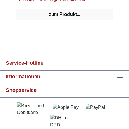
wesentlich aromatischer. Die Früchte werden
eingemaischt und bei 16 - 17° Celsius etwa 7
zum Produkt...
Tage lang vergoren. Durch die anschließende,
schonende Destillation erhalten wir den
einzigartigen Weingartenpfirsichbrand. Für
einen Liter des Edelbrandes werden ca. 14 kg
frische Weingartenpfirsiche benötigt. GPSR-
Informationen HerstellerFirma: Reisetbauer
Qualitätsbrand GmbHLand: DeutschlandStadt:
Service-Hotline
Kirchberg-TheningStraße: Zum Kirchdorfergut
1Postleitzahl: 4062E-Mail:
Informationen
office@reisetbauer.at
Shopservice