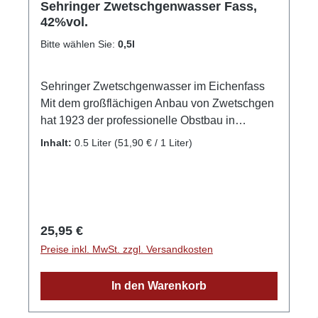
Sehringer Zwetschgenwasser Fass,
42%vol.
Bitte wählen Sie:
0,5l
Sehringer Zwetschgenwasser im Eichenfass
Mit dem großflächigen Anbau von Zwetschgen
hat 1923 der professionelle Obstbau in
unserem Betrieb Einzug gehalten und bis
Inhalt:
0.5 Liter
(51,90 € / 1 Liter)
heute sind wir dem Zwetschgenanbau aus
Leidenschaft treu geblieben. Es war für uns
immer klar, dass diese traditionelle Frucht in
bester Qualität zu edlen Obstbränden destilliert
werden muss. Als passionierte Vorreiter was
Regulärer Preis:
25,95 €
die Holzfasslagerung angeht war es genauso
Preise inkl. MwSt. zzgl. Versandkosten
selbstverständlich eine Veredelung im
Eichenfass vorzunehmen. %Vol. 42 0,5 Liter
In den Warenkorb
GPSR-Informationen HerstellerFirma: Obsthof
Sehringer GbRLand: DeutschlandStadt: