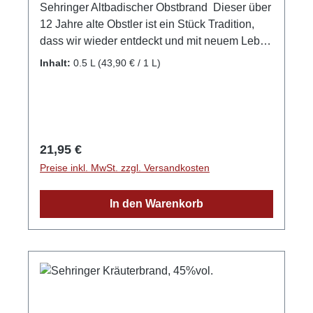
Sehringer Altbadischer Obstbrand Dieser über
12 Jahre alte Obstler ist ein Stück Tradition,
dass wir wieder entdeckt und mit neuem Leben
erfüllt haben. Dieser traditionelle Brand wurde
Inhalt:
0.5 L
(43,90 € / 1 L)
wie in früheren Zeiten aus allen Früchten
gewonnen, die man über das Jahr im Garten
und auf Wiesen erntete. In diesem Fall wurden
Äpfel, Birnen und Zwetschgen miteinander
Destilliert und die facettenreiche Aromavielfalt
Regulärer Preis:
21,95 €
einer Streuobstwiese eingefangen. GPSR-
Preise inkl. MwSt. zzgl. Versandkosten
Informationen HerstellerFirma: Obsthof
Sehringer GbRLand: DeutschlandStadt:
In den Warenkorb
MengenStraße: Hauptstr. 1aPostleitzahl:
79227E-Mail: info@obsthof-sehringer.de