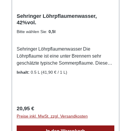
Sehringer Löhrpflaumenwasser,
42%vol.
Bitte wählen Sie:
0,5l
Sehringer Löhrpflaumenwasser Die
Löhrpflaume ist eine unter Brennern sehr
geschätzte typische Sommerpflaume. Diese
blaurote, gelbfleischige Pflaumensorte, die erst
Inhalt:
0.5 L
(41,90 € / 1 L)
ihr volles Aroma erreicht hat, wenn der Baum
sie fallen lässt, schmeckt und duftet einfach
nach Sommer. Die Löhrpflaume löst sich bei
der Gäring sehr gut vom Stein und wird beim
Obsthof Sehringer zum Ende der Gärung von
Regulärer Preis:
20,95 €
Hand umgefüllt, wobei die Steine auf dem
Preise inkl. MwSt. zzgl. Versandkosten
Boden des Gehrbottichs zurückbleiben.
Dadurch erhält dieses fast steinfrei destillierte