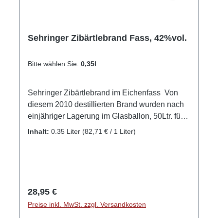
Sehringer Zibärtlebrand Fass, 42%vol.
Bitte wählen Sie:
0,35l
Sehringer Zibärtlebrand im Eichenfass Von
diesem 2010 destillierten Brand wurden nach
einjähriger Lagerung im Glasballon, 50Ltr. für
ein weiteres Jahr in ein altes Eichenfass
Inhalt:
0.35 Liter
(82,71 € / 1 Liter)
gelegt. Durch das offenporige Holz vollzieht
sich ein intensiver Luftaustausch der das
Destillat weich und rund werden lässt. Das alte
Eichenfass wurde gewählt um das nussig-
holzige Arom zu unterstützen und nicht durch
Regulärer Preis:
28,95 €
gerbstoffreiches " neues Holz" zu überdecken.
Preise inkl. MwSt. zzgl. Versandkosten
Auf diese Weise ist ein ganz besonerer