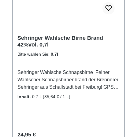
Sehringer Wahlsche Birne Brand
42%vol. 0,7l
Bitte wählen Sie:
0,7l
Sehringer Wahlsche Schnapsbirne Feiner
Wahlscher Schnapsbirnenbrand der Brennerei
Sehringer aus Schallstadt bei Freiburg! GPSR-
Informationen HerstellerFirma: Obsthof
Inhalt:
0.7 L
(35,64 € / 1 L)
Sehringer GbRLand: DeutschlandStadt:
MengenStraße: Hauptstr. 1aPostleitzahl:
79227E-Mail: info@obsthof-sehringer.de
Regulärer Preis:
24,95 €