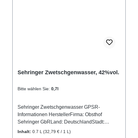
Sehringer Zwetschgenwasser, 42%vol.
Bitte wählen Sie:
0,7l
Sehringer Zwetschgenwasser GPSR-
Informationen HerstellerFirma: Obsthof
Sehringer GbRLand: DeutschlandStadt:
MengenStraße: Hauptstr. 1aPostleitzahl:
Inhalt:
0.7 L
(32,79 € / 1 L)
79227E-Mail: info@obsthof-sehringer.de