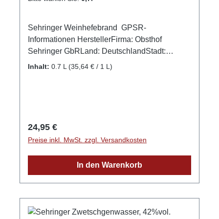
Sehringer Weinhefebrand GPSR-
Informationen HerstellerFirma: Obsthof
Sehringer GbRLand: DeutschlandStadt:
MengenStraße: Hauptstr. 1aPostleitzahl:
Inhalt:
0.7 L
(35,64 € / 1 L)
79227E-Mail: info@obsthof-sehringer.de
Regulärer Preis:
24,95 €
Preise inkl. MwSt. zzgl. Versandkosten
In den Warenkorb