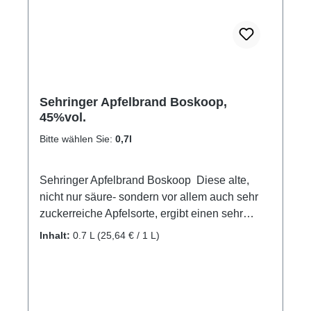
Sehringer Apfelbrand Boskoop,
45%vol.
Bitte wählen Sie:
0,7l
Sehringer Apfelbrand Boskoop Diese alte,
nicht nur säure- sondern vor allem auch sehr
zuckerreiche Apfelsorte, ergibt einen sehr
harmonischen, fast süßlich schmeckenden
Inhalt:
0.7 L
(25,64 € / 1 L)
Apfelbrand besonderer Güte. GPSR-
Informationen HerstellerFirma: Obsthof
Sehringer GbRLand: DeutschlandStadt:
MengenStraße: Hauptstr. 1aPostleitzahl: