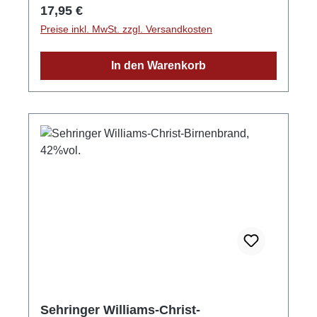
79227E-Mail: info@obsthof-sehringer.de
Regulärer Preis:
17,95 €
Preise inkl. MwSt. zzgl. Versandkosten
In den Warenkorb
Sehringer Williams-Christ-