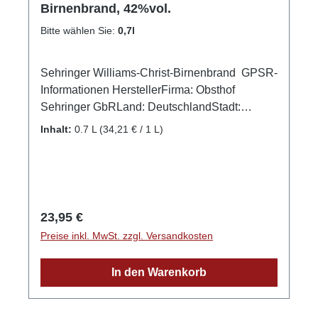
Birnenbrand, 42%vol.
Bitte wählen Sie:
0,7l
Sehringer Williams-Christ-Birnenbrand GPSR-
Informationen HerstellerFirma: Obsthof
Sehringer GbRLand: DeutschlandStadt:
MengenStraße: Hauptstr. 1aPostleitzahl:
Inhalt:
0.7 L
(34,21 € / 1 L)
79227E-Mail: info@obsthof-sehringer.de
Regulärer Preis:
23,95 €
Preise inkl. MwSt. zzgl. Versandkosten
In den Warenkorb