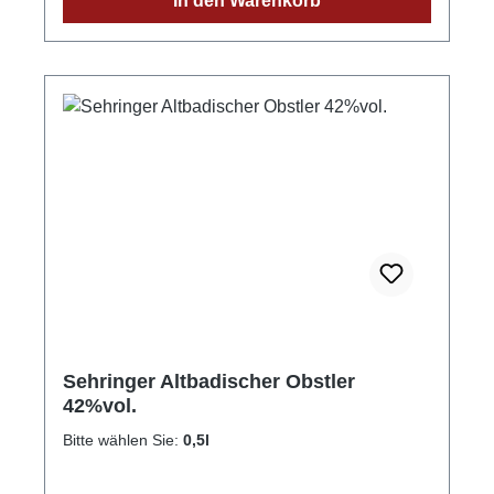
In den Warenkorb
Löhrpflaumenwasser seine besondere
Fruchtigkeit. GPSR-Informationen
HerstellerFirma: Obsthof Sehringer GbRLand:
DeutschlandStadt: MengenStraße: Hauptstr.
1aPostleitzahl: 79227E-Mail: info@obsthof-
sehringer.de
Sehringer Altbadischer Obstler
42%vol.
Bitte wählen Sie:
0,5l