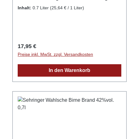
diesen feinen Apfelbrand. Feines Apfelaroma
Inhalt:
0.7 Liter
(25,64 € / 1 Liter)
an der Nase, kräftig im Abgang. Auch erhältlich
im Fass gelagert! GPSR-Informationen
HerstellerFirma: Obsthof Sehringer GbRLand:
DeutschlandStadt: MengenStraße: Hauptstr.
1aPostleitzahl: 79227E-Mail: info@obsthof-
Regulärer Preis:
17,95 €
sehringer.de
Preise inkl. MwSt. zzgl. Versandkosten
In den Warenkorb