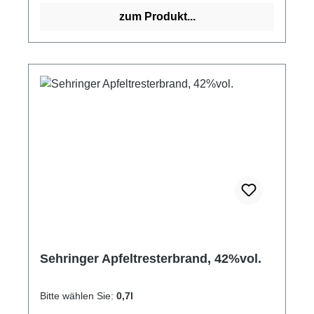
Edelbrand entstanden. GPSR-Informationen
zum Produkt...
HerstellerFirma: Obsthof Sehringer GbRLand:
DeutschlandStadt: MengenStraße: Hauptstr.
1aPostleitzahl: 79227E-Mail: info@obsthof-
sehringer.de
Sehringer Apfeltresterbrand, 42%vol.
Bitte wählen Sie:
0,7l