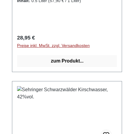
Inhalt:
0.5 Liter
(57,90 € / 1 Liter)
DeutschlandStadt: MengenStraße: Hauptstr.
1aPostleitzahl: 79227E-Mail: info@obsthof-
sehringer.de
Regulärer Preis:
28,95 €
Preise inkl. MwSt. zzgl. Versandkosten
zum Produkt...