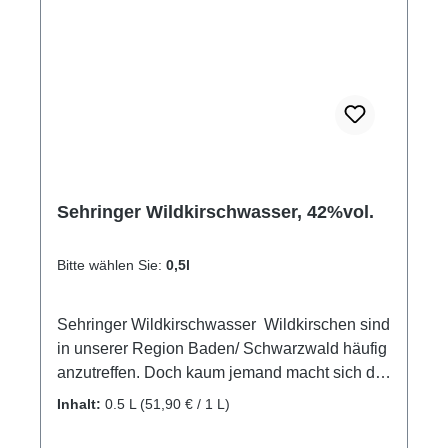
Sehringer Wildkirschwasser, 42%vol.
Bitte wählen Sie:
0,5l
Sehringer Wildkirschwasser Wildkirschen sind
in unserer Region Baden/ Schwarzwald häufig
anzutreffen. Doch kaum jemand macht sich die
Mühe, diese winzig kleinen, sehr aromatischen
Inhalt:
0.5 L
(51,90 € / 1 L)
und süßen Kirschen von Hand zu ernten. Doch
wenn man sich diese Arbeit - auf hohen Leitern