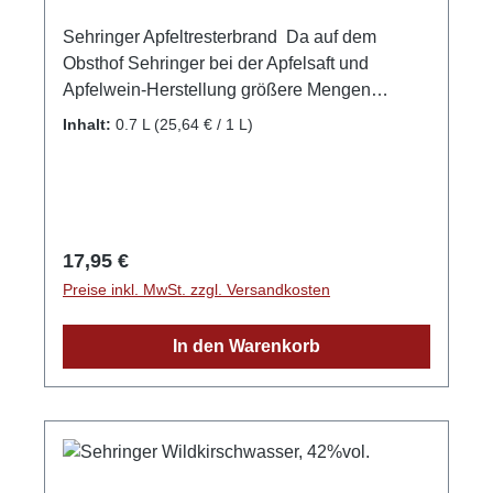
Sehringer Apfeltresterbrand Da auf dem
Obsthof Sehringer bei der Apfelsaft und
Apfelwein-Herstellung größere Mengen
Apfeltrester (ausgepresstes Apfelfruchtfleisch)
Inhalt:
0.7 L
(25,64 € / 1 L)
anfällt, wurde schon vor Jahren begonnen,
daraus einen heute sehr beliebten und stets
hoch prämierten Edelbrand herzustellen, der
das feinherben Aroma eines Tresterbrandes
und die milde Fruchtigkeit des Apfels
Regulärer Preis:
17,95 €
vortrefflich miteinander verein. GPSR-
Preise inkl. MwSt. zzgl. Versandkosten
Informationen HerstellerFirma: Obsthof
Sehringer GbRLand: DeutschlandStadt:
In den Warenkorb
MengenStraße: Hauptstr. 1aPostleitzahl:
79227E-Mail: info@obsthof-sehringer.de