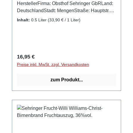
HerstellerFirma: Obsthof Sehringer GbRLand:
DeutschlandStadt: MengenStraße: Hauptstr.
1aPostleitzahl: 79227E-Mail: info@obsthof-
Inhalt:
0.5 Liter
(33,90 € / 1 Liter)
sehringer.de
Regulärer Preis:
16,95 €
Preise inkl. MwSt. zzgl. Versandkosten
zum Produkt...