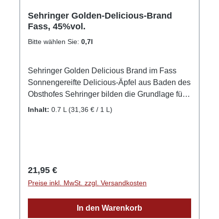
Sehringer Golden-Delicious-Brand
Fass, 45%vol.
Bitte wählen Sie:
0,7l
Sehringer Golden Delicious Brand im Fass
Sonnengereifte Delicious-Äpfel aus Baden des
Obsthofes Sehringer bilden die Grundlage für
diesen feinen Apfelbrand. Feines Apfelaroma
Inhalt:
0.7 L
(31,36 € / 1 L)
an der Nase, kräftig im Abgang. Seinen
besoneren Geschmack und seine schöne
Färbung erhielt dieser Brand durch die
Lagerung im Fass! GPSR-Informationen
HerstellerFirma: Obsthof Sehringer GbRLand:
Regulärer Preis:
21,95 €
DeutschlandStadt: MengenStraße: Hauptstr.
Preise inkl. MwSt. zzgl. Versandkosten
1aPostleitzahl: 79227E-Mail: info@obsthof-
sehringer.de
In den Warenkorb