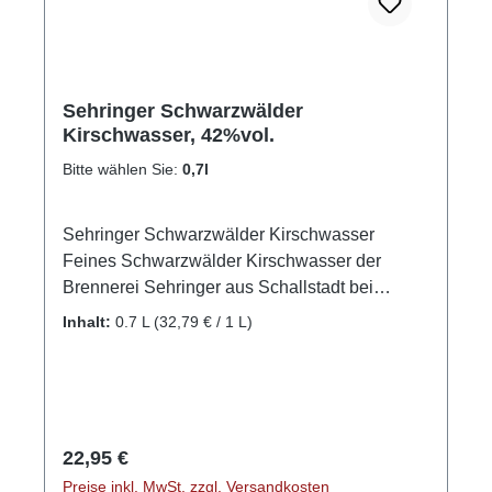
Sehringer Schwarzwälder
Kirschwasser, 42%vol.
Bitte wählen Sie:
0,7l
Sehringer Schwarzwälder Kirschwasser
Feines Schwarzwälder Kirschwasser der
Brennerei Sehringer aus Schallstadt bei
Freiburg! GPSR-Informationen HerstellerFirma:
Inhalt:
0.7 L
(32,79 € / 1 L)
Obsthof Sehringer GbRLand:
DeutschlandStadt: MengenStraße: Hauptstr.
1aPostleitzahl: 79227E-Mail: info@obsthof-
sehringer.de
Regulärer Preis:
22,95 €
Preise inkl. MwSt. zzgl. Versandkosten