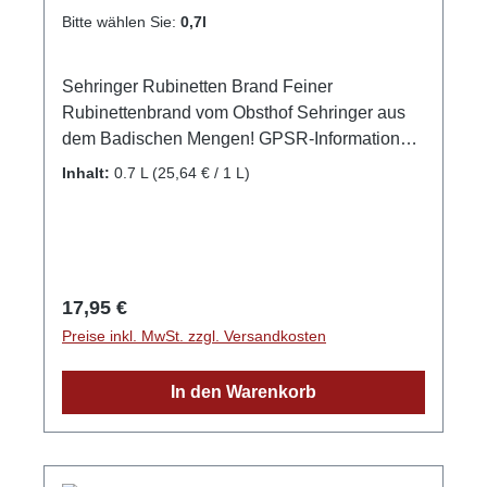
Bitte wählen Sie:
0,7l
Sehringer Rubinetten Brand Feiner
Rubinettenbrand vom Obsthof Sehringer aus
dem Badischen Mengen! GPSR-Informationen
HerstellerFirma: Obsthof Sehringer GbRLand:
Inhalt:
0.7 L
(25,64 € / 1 L)
DeutschlandStadt: MengenStraße: Hauptstr.
1aPostleitzahl: 79227E-Mail: info@obsthof-
sehringer.de
Regulärer Preis:
17,95 €
Preise inkl. MwSt. zzgl. Versandkosten
In den Warenkorb