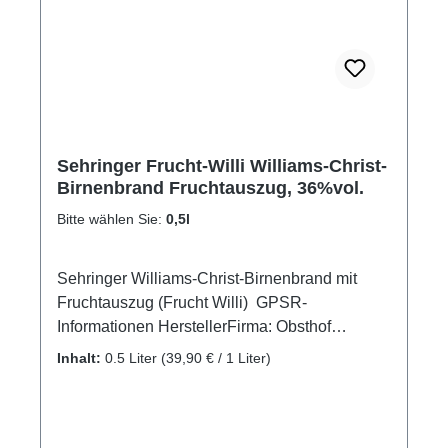
Sehringer Frucht-Willi Williams-Christ-
Birnenbrand Fruchtauszug, 36%vol.
Bitte wählen Sie:
0,5l
Sehringer Williams-Christ-Birnenbrand mit
Fruchtauszug (Frucht Willi) GPSR-
Informationen HerstellerFirma: Obsthof
Sehringer GbRLand: DeutschlandStadt:
Inhalt:
0.5 Liter
(39,90 € / 1 Liter)
MengenStraße: Hauptstr. 1aPostleitzahl:
79227E-Mail: info@obsthof-sehringer.de