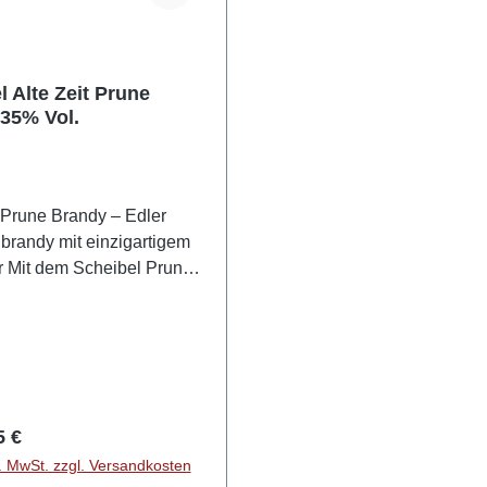
l Alte Zeit Prune
35% Vol.
 Prune Brandy – Edler
brandy mit einzigartigem
une
weitert die
sbrennerei ihre Alte Zeit
rie um eine edle Kreation.
t von klassischen Brandy-
onen, setzt Scheibel mit
stillat auf eine
r Preis:
5 €
öhnliche Rezeptur: Die
l. MwSt. zzgl. Versandkosten
det die seltene Zibarte, eine