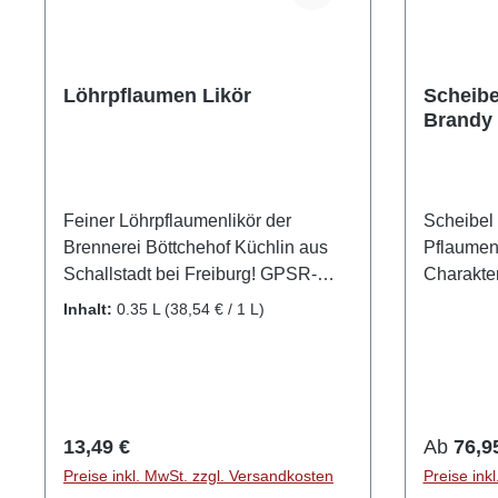
Löhrpflaumen Likör
Scheibe
Brandy 
Feiner Löhrpflaumenlikör der
Scheibel
Brennerei Böttchehof Küchlin aus
Pflaumen
Schallstadt bei Freiburg! GPSR-
Charakter Mit dem Scheibel Pr
Informationen HerstellerFirma:
Brandy er
Inhalt:
0.35 L
(38,54 € / 1 L)
Böttchehof Frank KüchlinLand:
Tradition
DeutschlandStadt:
Brandy-Se
SchallstadtStraße: Baslerstr.
Inspirier
76aPostleitzahl: 79227E-Mail:
Kompositi
kuechlin@boettchehof.deWebsite:
diesem De
Regulärer Preis:
Reguläre
13,49 €
Ab
76,9
http://boettchehof.de/
außergew
Preise inkl. MwSt. zzgl. Versandkosten
Preise ink
Basis bil