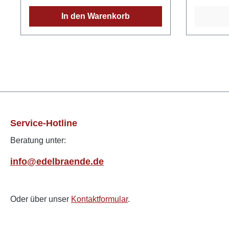
wilde Pfl
In den Warenkorb
besonders
Durch di
Destillati
und facet
langem, 
Tradition
Handwerks
Der Schei
der histo
Service-Hotline
nach trad
Beratung unter:
gebrannt.
über offe
info@edelbraende.de
Edelbran
und Viels
mit erles
Oder über unser
Kontaktformular
.
unverwec
Charakter
Aromenpro