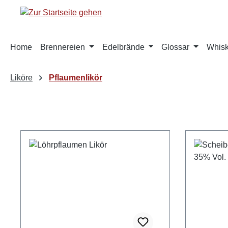
springen
Zur Hauptnavigation springen
Home
Brennereien
Edelbrände
Glossar
Whis
Liköre
Pflaumenlikör