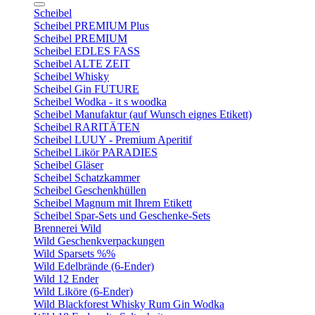
Scheibel
Scheibel PREMIUM Plus
Scheibel PREMIUM
Scheibel EDLES FASS
Scheibel ALTE ZEIT
Scheibel Whisky
Scheibel Gin FUTURE
Scheibel Wodka - it s woodka
Scheibel Manufaktur (auf Wunsch eignes Etikett)
Scheibel RARITÄTEN
Scheibel LUUY - Premium Aperitif
Scheibel Likör PARADIES
Scheibel Gläser
Scheibel Schatzkammer
Scheibel Geschenkhüllen
Scheibel Magnum mit Ihrem Etikett
Scheibel Spar-Sets und Geschenke-Sets
Brennerei Wild
Wild Geschenkverpackungen
Wild Sparsets %%
Wild Edelbrände (6-Ender)
Wild 12 Ender
Wild Liköre (6-Ender)
Wild Blackforest Whisky Rum Gin Wodka