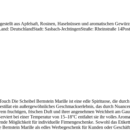
gestellt aus Apfelsaft, Rosinen, Haselnüssen und aromatischen Gewürze
nd: DeutschlandStadt: Sasbach-JechtingenStraße: Rheinstraße 14Post
ouch Die Scheibel Bernstein Marille ist eine edle Spirituose, die durc
es Destillat ein außergewöhnliches Geschmackserlebnis, das durch Nua
hrem fruchtigen, frischen Duft und ihrer angenehmen Weichheit am Gau
rviert bei einer Temperatur von 15–18°C entfaltet sie ihr volles Arom
gende Möglichkeit für individuelle Firmengeschenke. Sowohl das Etikett
e Bernstein Marille als edles Werbegeschenk für Kunden oder Geschäftsp