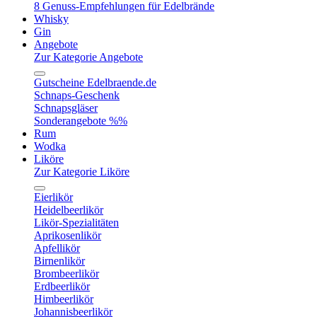
8 Genuss-Empfehlungen für Edelbrände
Whisky
Gin
Angebote
Zur Kategorie Angebote
Gutscheine Edelbraende.de
Schnaps-Geschenk
Schnapsgläser
Sonderangebote %%
Rum
Wodka
Liköre
Zur Kategorie Liköre
Eierlikör
Heidelbeerlikör
Likör-Spezialitäten
Aprikosenlikör
Apfellikör
Birnenlikör
Brombeerlikör
Erdbeerlikör
Himbeerlikör
Johannisbeerlikör