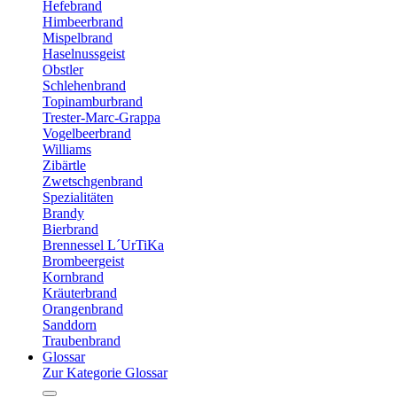
Hefebrand
Himbeerbrand
Mispelbrand
Haselnussgeist
Obstler
Schlehenbrand
Topinamburbrand
Trester-Marc-Grappa
Vogelbeerbrand
Williams
Zibärtle
Zwetschgenbrand
Spezialitäten
Brandy
Bierbrand
Brennessel L´UrTiKa
Brombeergeist
Kornbrand
Kräuterbrand
Orangenbrand
Sanddorn
Traubenbrand
Glossar
Zur Kategorie Glossar