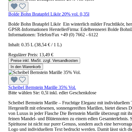
Bolde Bohn Bratapfel Likör 20% vol. 0,35l
Bolde Bohn Bratapfel Likör Ein winterlich milder Fruchtlikör, her
GPSR-Informationen HerstellerFirma: Edelbrennerei Bolde BohnLa
Informationen: Telefon/Fax +49 (0) 7662 - 6122
Inhalt:
0.35 L
(38,54 € / 1 L)
Regulärer Preis:
13,49 €
Preise inkl. MwSt. zzgl. Versandkosten
In den Warenkorb
Scheibel Bernstein Marille 35% Vol.
Bitte wählen Sie:
0,5l inkl. edler Geschenkdose
Scheibel Bernstein Marille – Fruchtige Eleganz mit individuellem T
Hergestellt mit erlesenen, sonnengereiften Marillen, bietet dies
von Luxus in jeder Flasche Die Bernstein Marille überzeugt mit i
feinen Mandel- und Blütennoten zu einem edlen Gesamterlebnis. Se
Spirituose ist nicht nur purer Genuss, sondern auch eine hervorra
Logo und individuellem Text bedruckt werden. Damit lässt sich di