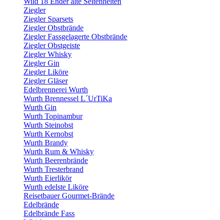
Wild 18 Ender alte Seltenheiten
Ziegler
Ziegler Sparsets
Ziegler Obstbrände
Ziegler Fassgelagerte Obstbrände
Ziegler Obstgeiste
Ziegler Whisky
Ziegler Gin
Ziegler Liköre
Ziegler Gläser
Edelbrennerei Wurth
Wurth Brennessel L´UrTiKa
Wurth Gin
Wurth Topinambur
Wurth Steinobst
Wurth Kernobst
Wurth Brandy
Wurth Rum & Whisky
Wurth Beerenbrände
Wurth Tresterbrand
Wurth Eierlikör
Wurth edelste Liköre
Reisetbauer Gourmet-Brände
Edelbrände
Edelbrände Fass