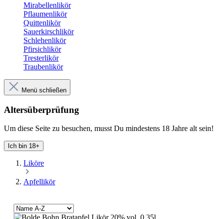
Mirabellenlikör
Pflaumenlikör
Quittenlikör
Sauerkirschlikör
Schlehenlikör
Pfirsichlikör
Tresterlikör
Traubenlikör
Menü schließen
Altersüberprüfung
Um diese Seite zu besuchen, musst Du mindestens 18 Jahre alt sein!
Ich bin 18+
Liköre
Apfellikör