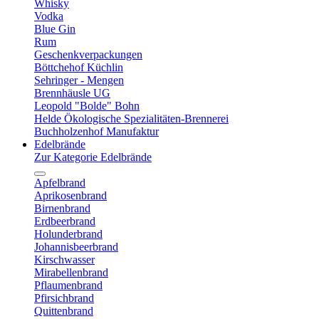
Whisky
Vodka
Blue Gin
Rum
Geschenkverpackungen
Böttchehof Küchlin
Sehringer - Mengen
Brennhäusle UG
Leopold "Bolde" Bohn
Helde Ökologische Spezialitäten-Brennerei
Buchholzenhof Manufaktur
Edelbrände
Zur Kategorie Edelbrände
Apfelbrand
Aprikosenbrand
Birnenbrand
Erdbeerbrand
Holunderbrand
Johannisbeerbrand
Kirschwasser
Mirabellenbrand
Pflaumenbrand
Pfirsichbrand
Quittenbrand