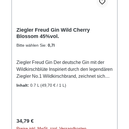
Ziegler Freud Gin Wild Cherry
Blossom 45%vol.
Bitte wählen Sie:
0,7l
Ziegler Freud Gin Der deutsche Gin mit der
Wildkirschblüte Inspiriert durch den legendären
Ziegler No.1 Wildkirschbrand, zeichnet sich
Freud Gin im Geschmack durch seine
Inhalt:
0.7 L
(49,70 € / 1 L)
Wildkirschblüte aus: frisch, wild, fruchtig.
Botanicals: Wacholder Wildkirschblüten
Zitronenschale Ingwer Hopfenblüte Koriander
Kalmuswurzel So einzigartig wie der
Geschmack, ist auch das Flaschendesign.
Regulärer Preis:
34,79 €
Jeder Tropfen – ein Drop! Denn jede Charge
Preise inkl. MwSt. zzgl. Versandkosten