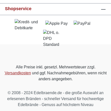
Vielzahl an Tonics immer wieder neu
Shopservice
kombinierbar. Eine wahrhaft echte
Abwechslung. Freud ist ein echtes deutsches
Produkt. Und nicht nur als solches gelabelt!
Freud wird lokal gemacht - die neue Marke aus
der Brennerei Ziegler für „German Whisky &
Gin“. GPSR-Informationen HerstellerFirma:
Gebr. Josef & Matthäus Ziegler GmbHLand:
DeutschlandStadt: Freudenberg am
MainStraße: Hauptstraße 26Postleitzahl:
97896E-Mail: info@brennerei-ziegler.de
Alle Preise inkl. gesetzl. Mehrwertsteuer zzgl.
Versandkosten
und ggf. Nachnahmegebühren, wenn nicht
anders angegeben.
© 2008 - 2024 Edelbraende.de - die große Auswahl an
erlesenen Bränden - schneller Versand für hochwertige
Edelbrände - Genuss auf höchstem Niveau