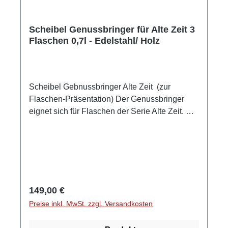
Scheibel Genussbringer für Alte Zeit 3
Flaschen 0,7l - Edelstahl/ Holz
Scheibel Gebnussbringer Alte Zeit (zur
Flaschen-Präsentation) Der Genussbringer
eignet sich für Flaschen der Serie Alte Zeit. Der
Genußbringer wird ohne Flaschen/ Produkte
geliefert! Material: Edelstahl und Holz -
hochwertige Handarbeit GPSR-Informationen
HerstellerFirma: Emil Scheibel Schwarzwald-
Brennerei GmbHLand: DeutschlandStadt:
KappelrodeckStraße: Grüner Winkel
Regulärer Preis:
149,00 €
32Postleitzahl: 77876E-Mail: info@scheibel-
Preise inkl. MwSt. zzgl. Versandkosten
brennerei.de