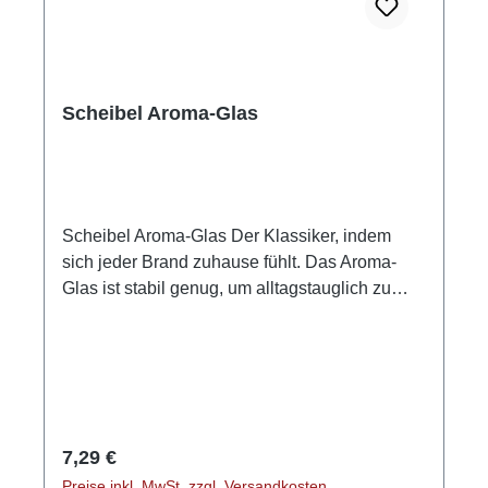
Scheibel Aroma-Glas
Scheibel Aroma-Glas Der Klassiker, indem
sich jeder Brand zuhause fühlt. Das Aroma-
Glas ist stabil genug, um alltagstauglich zu
sein, elegant genug, um auch auf einer
festlichen Tafel zu begeistern. Höhe: 15 cm,
geeicht GPSR-Informationen HerstellerFirma:
Emil Scheibel Schwarzwald-Brennerei
GmbHLand: DeutschlandStadt:
KappelrodeckStraße: Grüner Winkel
Regulärer Preis:
7,29 €
32Postleitzahl: 77876E-Mail: info@scheibel-
Preise inkl. MwSt. zzgl. Versandkosten