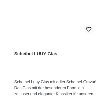
Scheibel LUUY Glas
Scheibel Luuy Glas mit edler Scheibel-Gravur!
Das Glas mit der besonderen Form, ein
zeitloser und eleganter Klassiker für unseren
LUUY Premium-Apéritif. Hochstielig mit
bekannter Silhouette garantiert das LUUY-Glas
perfekten Genuss. Das Luuy Glas zeichnet