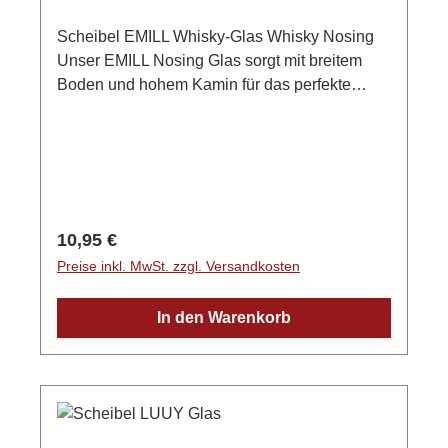
Scheibel EMILL Whisky-Glas Whisky Nosing
Unser EMILL Nosing Glas sorgt mit breitem
Boden und hohem Kamin für das perfekte
Aromenspiel. Hierin zeigt EMILL sein volles
Potenzial. Liegt wunderbar in der Hand.
Geeignet für den EMILL Whisky KRAFTWERK
und STOCKWERK. DAS Scheibel-Glas ,
indem man edlen Whisky am besten
geniessen kann. Höhe: 12 cm, nicht geeicht
Regulärer Preis:
10,95 €
Hersteller: Schott Zwiesel Made in Germany
Preise inkl. MwSt. zzgl. Versandkosten
GPSR-Informationen HerstellerFirma: Emil
Scheibel Schwarzwald-Brennerei GmbHLand:
In den Warenkorb
DeutschlandStadt: KappelrodeckStraße:
Grüner Winkel 32Postleitzahl: 77876E-Mail:
info@scheibel-brennerei.de