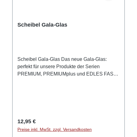
Scheibel Gala-Glas
Scheibel Gala-Glas Das neue Gala-Glas:
perfekt für unsere Produkte der Serien
PREMIUM, PREMIUMplus und EDLES FASS.
Ein wunderschönes langstieliges Glas, in dem
sich die feinen Fruchtaromen optimal entfalten
können. Sie werden überrascht sein, wie
einschmeichelnd sich die Frucht präsentiert.
Höhe: 21,2 cm geeicht 4 cl / Einschankhilfe bei
2 cl GPSR-Informationen HerstellerFirma: Emil
Regulärer Preis:
12,95 €
Scheibel Schwarzwald-Brennerei GmbHLand:
Preise inkl. MwSt. zzgl. Versandkosten
DeutschlandStadt: KappelrodeckStraße: