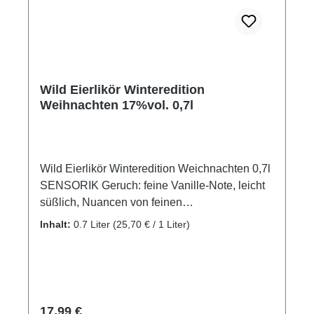
Wild Eierlikör Winteredition
Weihnachten 17%vol. 0,7l
Wild Eierlikör Winteredition Weichnachten 0,7l
SENSORIK Geruch: feine Vanille-Note, leicht
süßlich, Nuancen von feinen
Weihnachtsgewürzen, zimitig-schokoladig
Inhalt:
0.7 Liter
(25,70 € / 1 Liter)
Geschmack: angenehm cremiges Mundgefühl,
dezente Süße, viel Bourbon-Vanille, Nuancen
von Spekulatius Abgang: vanille-karamell,
unfassbar cremiger Abgang, sehr schokoladig
SO WIRD'S GEMACHT Der cremige Eierlikör
Regulärer Preis:
17,99 €