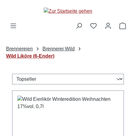
alt springen
Ware
Brennereien
Brennerei Wild
Wild Liköre (6-Ender)