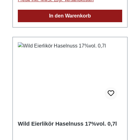
Alkoholgehalt: 10%Vol. GPSR-Informationen
HerstellerFirma: WILD Schwarzwaldbrennerei
In den Warenkorb
& Weingut GmbHLand: DeutschlandStadt:
GengenbachStraße: Streuobstgarten
1Postleitzahl: 77723E-Mail: info@wild-
brennerei.deWeitere Informationen: Manuel,
Maximilian und Lukas Wild
Wild Eierlikör Haselnuss 17%vol. 0,7l