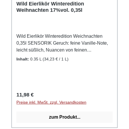
Wild Eierlikör Winteredition
Weihnachten 17%vol. 0,35l
Wild Eierlikör Winteredition Weichnachten
0,35l SENSORIK Geruch: feine Vanille-Note,
leicht süßlich, Nuancen von feinen
Weihnachtsgewürzen, zimitig-schokoladig
Inhalt:
0.35 L
(34,23 € / 1 L)
Geschmack: angenehm cremiges Mundgefühl,
dezente Süße, viel Bourbon-Vanille, Nuancen
von Spekulatius Abgang: vanille-karamell,
unfassbar cremiger Abgang, sehr schokoladig
SO WIRD'S GEMACHT Der cremige Eierlikör
Regulärer Preis:
11,98 €
Weihnachtsedition, der den wilden Geist
Preise inkl. MwSt. zzgl. Versandkosten
unserer urigen Heimat in sich trägt. Beste
regionale Eier und ehrliches Handwerk mit viel
zum Produkt...
Herzblut vollenden diesen Premium-Eierlikör.
Die Eier kommen vom Zapf-Hof aus