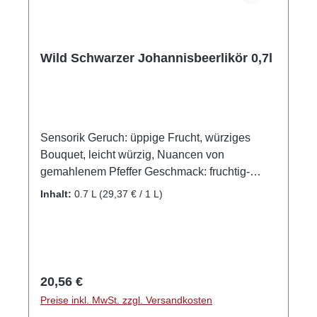
Wild Schwarzer Johannisbeerlikör 0,7l
Sensorik Geruch: üppige Frucht, würziges
Bouquet, leicht würzig, Nuancen von
gemahlenem Pfeffer Geschmack: fruchtig-
säuerlich, nicht zu süß, Johannisbeermousse,
Inhalt:
0.7 L
(29,37 € / 1 L)
Waldfrucht Abgang: animierende Säure, langer
beeriger Abgang, Umami pur! So wird's
gemacht Der fruchtige Schwarze
Johannisbeerlikör, der den wilden Geist
unserer urigen Heimat in sich trägt. Beste
Regulärer Preis:
20,56 €
Johannisbeeren aus der Region und ehrliches
Preise inkl. MwSt. zzgl. Versandkosten
Handwerk mit viel Herzblut vollenden diesen