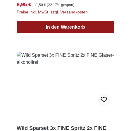
5 Tassen. Winterpunsch aus Äpfeln, Birnen
Verkaufspreis:
Regulärer Preis:
8,95 €
11,50 €
(22.17% gespart)
Alkoholgehalt: <0,5% vol. GPSR-Informationen
Preise inkl. MwSt. zzgl. Versandkosten
HerstellerFirma: WILD Schwarzwaldbrennerei
& Weingut GmbHLand: DeutschlandStadt:
In den Warenkorb
GengenbachStraße: Streuobstgarten
1Postleitzahl: 77723E-Mail: info@wild-
brennerei.deWeitere Informationen: Manuel,
Maximilian und Lukas Wild
Wild Sparset 3x FINE Spritz 2x FINE