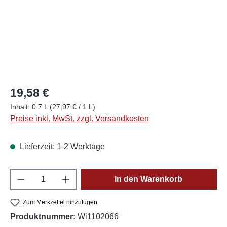
19,58 €
Inhalt:
0.7 L
(27,97 € / 1 L)
Preise inkl. MwSt. zzgl. Versandkosten
Lieferzeit: 1-2 Werktage
Produkt Anzahl: Gib den gewünschten Wert e
In den Warenkorb
Zum Merkzettel hinzufügen
Produktnummer:
Wi1102066