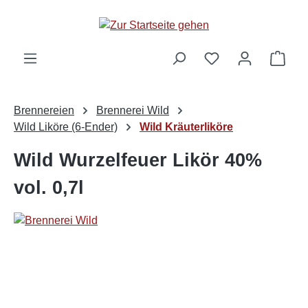
alt springen
Ware
Brennereien
Brennerei Wild
Wild Liköre (6-Ender)
Wild Kräuterliköre
Wild Wurzelfeuer Likör 40%
vol. 0,7l
Bildergalerie überspringen