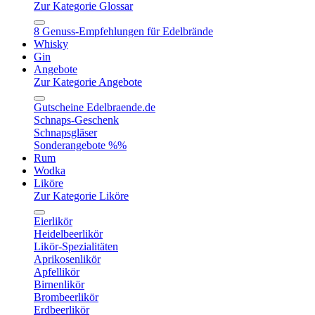
Zur Kategorie Glossar
8 Genuss-Empfehlungen für Edelbrände
Whisky
Gin
Angebote
Zur Kategorie Angebote
Gutscheine Edelbraende.de
Schnaps-Geschenk
Schnapsgläser
Sonderangebote %%
Rum
Wodka
Liköre
Zur Kategorie Liköre
Eierlikör
Heidelbeerlikör
Likör-Spezialitäten
Aprikosenlikör
Apfellikör
Birnenlikör
Brombeerlikör
Erdbeerlikör