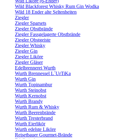
Wild Liköre (6-Ender)
Wild Blackforest Whisky Rum Gin Wodka
Wild 18 Ender alte Seltenheiten
Ziegler
Ziegler Sparsets
Ziegler Obstbrände
Ziegler Fassgelagerte Obstbrände
Ziegler Obstgeiste
Ziegler Whisky
Ziegler Gin
Ziegler Liköre
Ziegler Gläser
Edelbrennerei Wurth
Wurth Brennessel L´UrTiKa
Wurth Gin
Wurth Topinambur
Wurth Steinobst
Wurth Kernobst
Wurth Brandy
Wurth Rum & Whisky
Wurth Beerenbrände
Wurth Tresterbrand
Wurth Eierlikör
Wurth edelste Liköre
Reisetbauer Gourmet-Brände