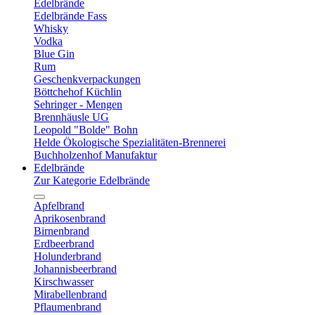
Edelbrände
Edelbrände Fass
Whisky
Vodka
Blue Gin
Rum
Geschenkverpackungen
Böttchehof Küchlin
Sehringer - Mengen
Brennhäusle UG
Leopold "Bolde" Bohn
Helde Ökologische Spezialitäten-Brennerei
Buchholzenhof Manufaktur
Edelbrände
Zur Kategorie Edelbrände
Apfelbrand
Aprikosenbrand
Birnenbrand
Erdbeerbrand
Holunderbrand
Johannisbeerbrand
Kirschwasser
Mirabellenbrand
Pflaumenbrand