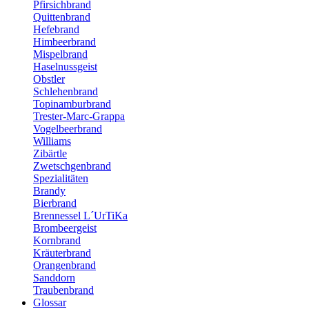
Pfirsichbrand
Quittenbrand
Hefebrand
Himbeerbrand
Mispelbrand
Haselnussgeist
Obstler
Schlehenbrand
Topinamburbrand
Trester-Marc-Grappa
Vogelbeerbrand
Williams
Zibärtle
Zwetschgenbrand
Spezialitäten
Brandy
Bierbrand
Brennessel L´UrTiKa
Brombeergeist
Kornbrand
Kräuterbrand
Orangenbrand
Sanddorn
Traubenbrand
Glossar