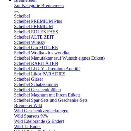
Brennereien
Zur Kategorie Brennereien
Scheibel
Scheibel PREMIUM Plus
Scheibel PREMIUM
Scheibel EDLES FASS
Scheibel ALTE ZEIT
Scheibel Whisky
Scheibel Gin FUTURE
Scheibel Wodka - it s woodka
Scheibel Manufaktur (auf Wunsch eignes Etikett)
Scheibel RARITÄTEN
Scheibel LUUY - Premium Aperitif
Scheibel Likör PARADIES
Scheibel Gläser
Scheibel Schatzkammer
Scheibel Geschenkhüllen
Scheibel Magnum mit Ihrem Etikett
Scheibel Spar-Sets und Geschenke-Sets
Brennerei Wild
Wild Geschenkverpackungen
Wild Sparsets %%
Wild Edelbrände (6-Ender)
Wild 12 Ender