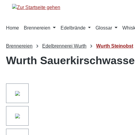
springen
Zur Hauptnavigation springen
Home
Brennereien
Edelbrände
Glossar
Whis
Brennereien
Edelbrennerei Wurth
Wurth Steinobst
Wurth Sauerkirschwasse
Bildergalerie überspringen