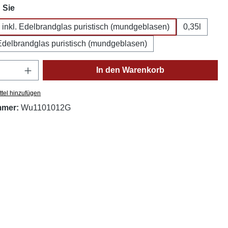
auswählen
 Sie
l inkl. Edelbrandglas puristisch (mundgeblasen)
0,35l
. Edelbrandglas puristisch (mundgeblasen)
Anzahl: Gib den gewünschten Wert ein oder
In den Warenkorb
tel hinzufügen
mmer:
Wu1101012G