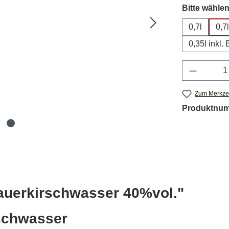
Bitte wählen
0,7l
0,7
0,35l inkl
Produkt 
Zum Merkzet
Produktnu
auerkirschwasser 40%vol."
schwasser