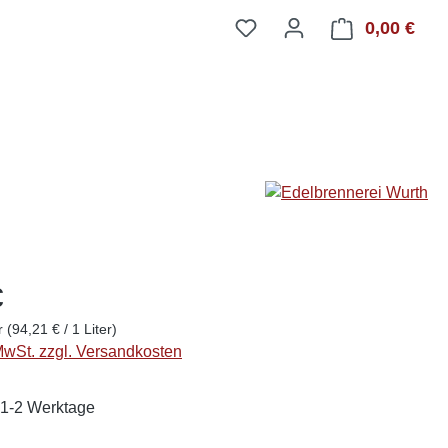
0,00 €
Ware
€
er
(94,21 € / 1 Liter)
 MwSt. zzgl. Versandkosten
: 1-2 Werktage