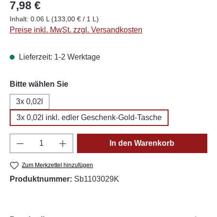
7,98 €
Inhalt:
0.06 L
(133,00 € / 1 L)
Preise inkl. MwSt. zzgl. Versandkosten
Lieferzeit: 1-2 Werktage
auswählen
Bitte wählen Sie
3x 0,02l
3x 0,02l inkl. edler Geschenk-Gold-Tasche
Produkt Anzahl: Gib den gewünschten Wert e
In den Warenkorb
Zum Merkzettel hinzufügen
Produktnummer:
Sb1103029K