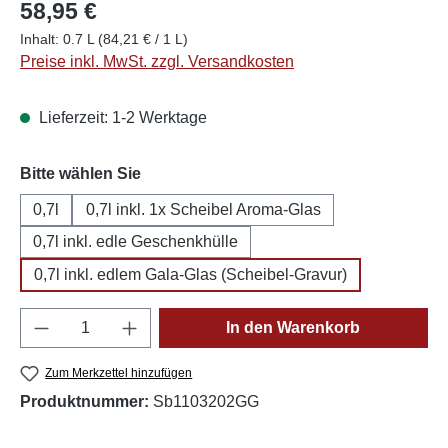
58,95 €
Inhalt:
0.7 L
(84,21 € / 1 L)
Preise inkl. MwSt. zzgl. Versandkosten
Lieferzeit: 1-2 Werktage
auswählen
Bitte wählen Sie
0,7l
0,7l inkl. 1x Scheibel Aroma-Glas
0,7l inkl. edle Geschenkhülle
0,7l inkl. edlem Gala-Glas (Scheibel-Gravur)
Produkt Anzahl: Gib den gewünschten Wert e
In den Warenkorb
Zum Merkzettel hinzufügen
Produktnummer:
Sb1103202GG