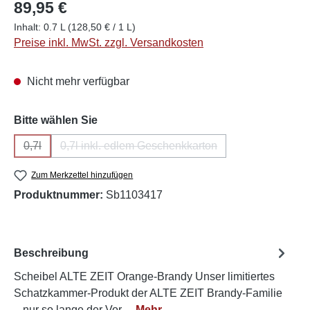
89,95 €
Inhalt:
0.7 L
(128,50 € / 1 L)
Preise inkl. MwSt. zzgl. Versandkosten
Nicht mehr verfügbar
auswählen
Bitte wählen Sie
0,7l
0,7l inkl. edlem Geschenkkarton
(Diese Option ist zurzeit nicht verfügbar.)
(Diese Option ist zurzeit nicht verfügbar
Zum Merkzettel hinzufügen
Produktnummer:
Sb1103417
Beschreibung
Scheibel ALTE ZEIT Orange-Brandy Unser limitiertes
Schatzkammer-Produkt der ALTE ZEIT Brandy-Familie
– nur so lange der Vor…
Mehr