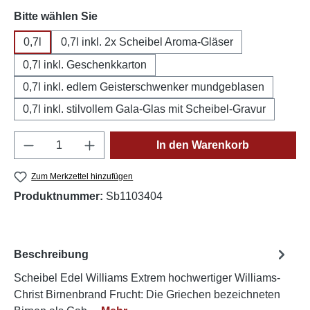
auswählen
Bitte wählen Sie
0,7l
0,7l inkl. 2x Scheibel Aroma-Gläser
0,7l inkl. Geschenkkarton
0,7l inkl. edlem Geisterschwenker mundgeblasen
0,7l inkl. stilvollem Gala-Glas mit Scheibel-Gravur
Produkt Anzahl: Gib den gewünschten Wert e
In den Warenkorb
Zum Merkzettel hinzufügen
Produktnummer:
Sb1103404
Beschreibung
Scheibel Edel Williams Extrem hochwertiger Williams-
Christ Birnenbrand Frucht: Die Griechen bezeichneten