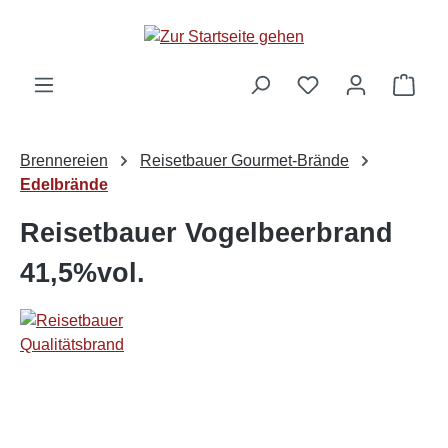
alt springen
Ware
Brennereien
Reisetbauer Gourmet-Brände
Edelbrände
Reisetbauer Vogelbeerbrand
41,5%vol.
Bildergalerie überspringen