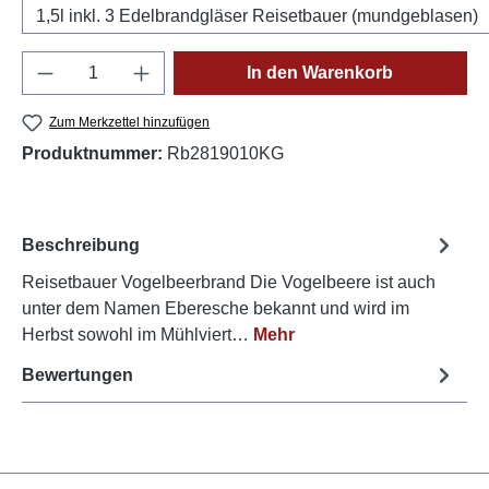
1,5l inkl. 3 Edelbrandgläser Reisetbauer (mundgeblasen)
Produkt Anzahl: Gib den gewünschten Wert e
In den Warenkorb
Zum Merkzettel hinzufügen
Produktnummer:
Rb2819010KG
Beschreibung
Reisetbauer Vogelbeerbrand Die Vogelbeere ist auch
unter dem Namen Eberesche bekannt und wird im
Herbst sowohl im Mühlviert…
Mehr
Bewertungen