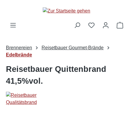
alt springen
Ware
Brennereien
Reisetbauer Gourmet-Brände
Edelbrände
Reisetbauer Quittenbrand
41,5%vol.
Bildergalerie überspringen