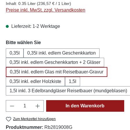
Inhalt:
0.35 Liter
(236,57 € / 1 Liter)
Preise inkl. MwSt. zzgl. Versandkosten
Lieferzeit: 1-2 Werktage
auswählen
Bitte wählen Sie
0,35l
0,35l inkl. edlem Geschenkkarton
0,35l inkl. edlem Geschenkkarton + 2 Gläser
0,35l inkl. edlem Glas mit Reisetbauer-Gravur
0,35l inkl. edler Holzkiste
1,5l
1,5l inkl. 3 Edelbrandgläser Reisetbauer (mundgeblasen)
Produkt Anzahl: Gib den gewünschten Wert e
In den Warenkorb
Zum Merkzettel hinzufügen
Produktnummer:
Rb2819008G