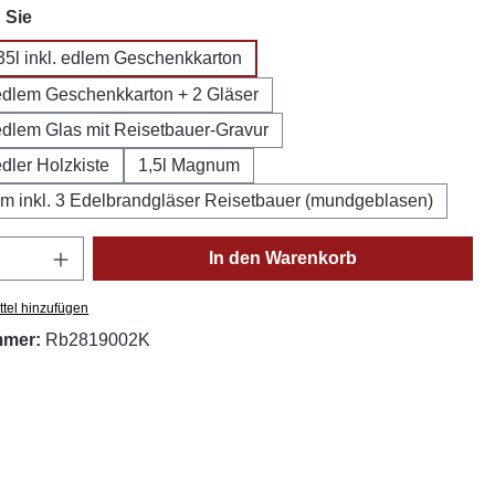
auswählen
 Sie
35l inkl. edlem Geschenkkarton
. edlem Geschenkkarton + 2 Gläser
 edlem Glas mit Reisetbauer-Gravur
 edler Holzkiste
1,5l Magnum
m inkl. 3 Edelbrandgläser Reisetbauer (mundgeblasen)
Anzahl: Gib den gewünschten Wert ein oder
In den Warenkorb
tel hinzufügen
mmer:
Rb2819002K