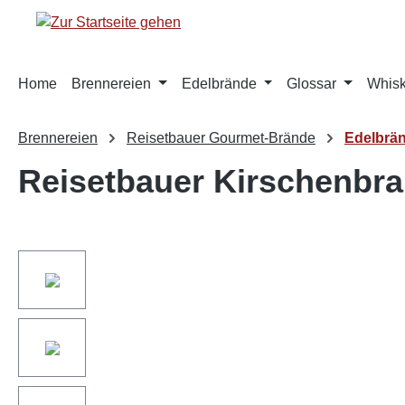
springen
Zur Hauptnavigation springen
Home
Brennereien
Edelbrände
Glossar
Whis
Brennereien
Reisetbauer Gourmet-Brände
Edelbrä
Reisetbauer Kirschenbra
Bildergalerie überspringen