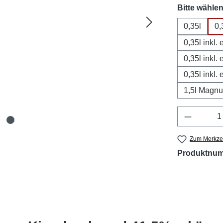
Bitte wählen
0,35l
0,
0,35l inkl
0,35l inkl.
0,35l inkl.
1,5l Magnu
Produkt 
Zum Merkzet
Produktnu