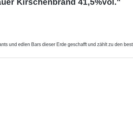
auer Kirschenbrand 41,5%vol."
ants und edlen Bars dieser Erde geschafft und zählt zu den be