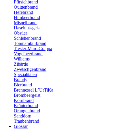
Pfirsichbrand
Quittenbrand
Hefebrand
Himbeerbrand
Mispelbrand
Haselnussgeist
Obstler
Schlehenbrand
Topinamburbrand
Trester-Marc-Grappa
Vogelbeerbrand
Williams
Zibärtle
Zwetschgenbrand
Spezialitäten
Brandy
Bierbrand
Brennessel L´UrTiKa
Brombeergeist
Kornbrand
Kräuterbrand
Orangenbrand
Sanddorn
Traubenbrand
Glossar