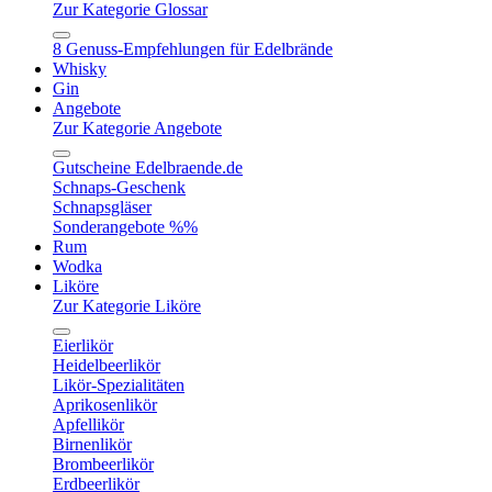
Zur Kategorie Glossar
8 Genuss-Empfehlungen für Edelbrände
Whisky
Gin
Angebote
Zur Kategorie Angebote
Gutscheine Edelbraende.de
Schnaps-Geschenk
Schnapsgläser
Sonderangebote %%
Rum
Wodka
Liköre
Zur Kategorie Liköre
Eierlikör
Heidelbeerlikör
Likör-Spezialitäten
Aprikosenlikör
Apfellikör
Birnenlikör
Brombeerlikör
Erdbeerlikör