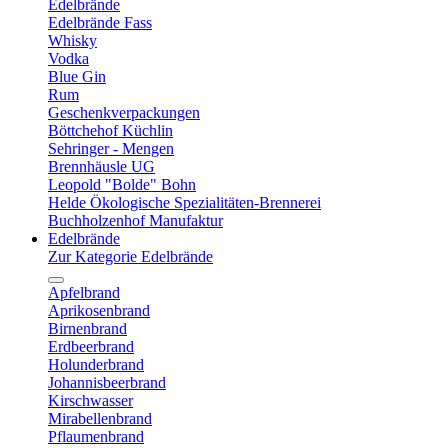
Edelbrände
Edelbrände Fass
Whisky
Vodka
Blue Gin
Rum
Geschenkverpackungen
Böttchehof Küchlin
Sehringer - Mengen
Brennhäusle UG
Leopold "Bolde" Bohn
Helde Ökologische Spezialitäten-Brennerei
Buchholzenhof Manufaktur
Edelbrände
Zur Kategorie Edelbrände
Apfelbrand
Aprikosenbrand
Birnenbrand
Erdbeerbrand
Holunderbrand
Johannisbeerbrand
Kirschwasser
Mirabellenbrand
Pflaumenbrand