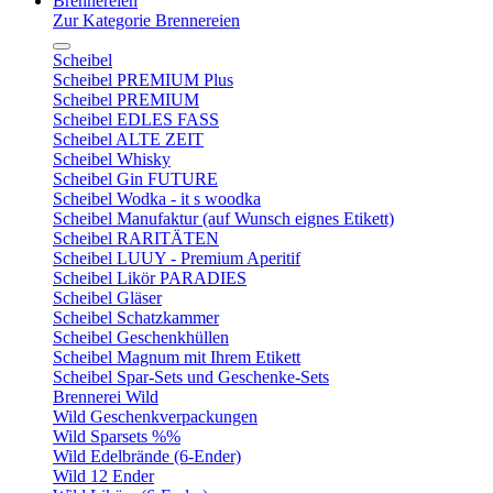
Brennereien
Zur Kategorie Brennereien
Scheibel
Scheibel PREMIUM Plus
Scheibel PREMIUM
Scheibel EDLES FASS
Scheibel ALTE ZEIT
Scheibel Whisky
Scheibel Gin FUTURE
Scheibel Wodka - it s woodka
Scheibel Manufaktur (auf Wunsch eignes Etikett)
Scheibel RARITÄTEN
Scheibel LUUY - Premium Aperitif
Scheibel Likör PARADIES
Scheibel Gläser
Scheibel Schatzkammer
Scheibel Geschenkhüllen
Scheibel Magnum mit Ihrem Etikett
Scheibel Spar-Sets und Geschenke-Sets
Brennerei Wild
Wild Geschenkverpackungen
Wild Sparsets %%
Wild Edelbrände (6-Ender)
Wild 12 Ender