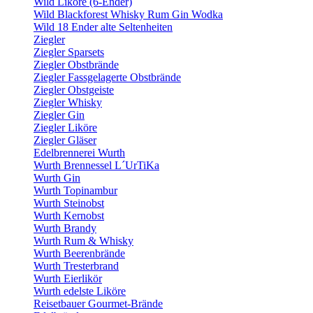
Wild Liköre (6-Ender)
Wild Blackforest Whisky Rum Gin Wodka
Wild 18 Ender alte Seltenheiten
Ziegler
Ziegler Sparsets
Ziegler Obstbrände
Ziegler Fassgelagerte Obstbrände
Ziegler Obstgeiste
Ziegler Whisky
Ziegler Gin
Ziegler Liköre
Ziegler Gläser
Edelbrennerei Wurth
Wurth Brennessel L´UrTiKa
Wurth Gin
Wurth Topinambur
Wurth Steinobst
Wurth Kernobst
Wurth Brandy
Wurth Rum & Whisky
Wurth Beerenbrände
Wurth Tresterbrand
Wurth Eierlikör
Wurth edelste Liköre
Reisetbauer Gourmet-Brände