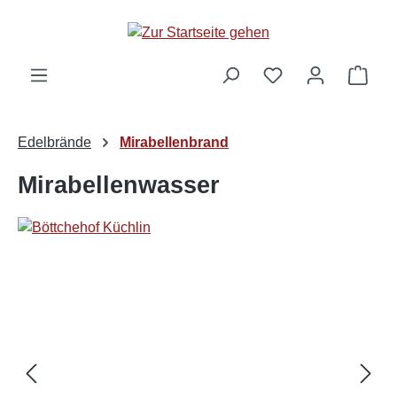
alt springen
Ware
Edelbrände
Mirabellenbrand
Mirabellenwasser
Bildergalerie überspringen