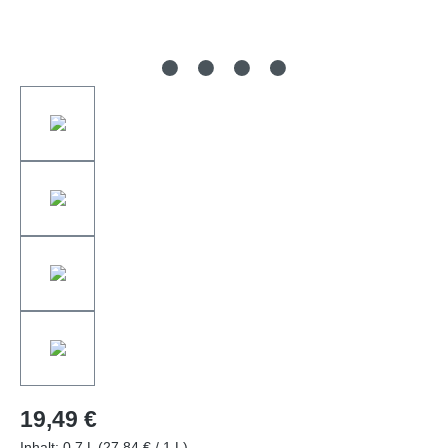
19,49 €
Inhalt:
0.7 L
(27,84 € / 1 L)