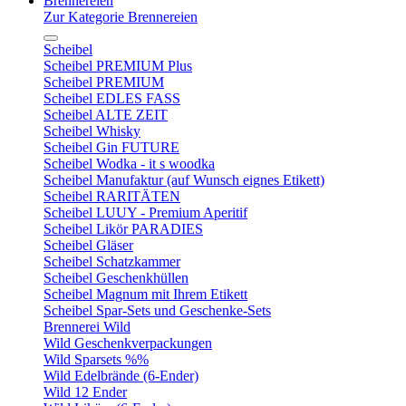
Brennereien
Zur Kategorie Brennereien
Scheibel
Scheibel PREMIUM Plus
Scheibel PREMIUM
Scheibel EDLES FASS
Scheibel ALTE ZEIT
Scheibel Whisky
Scheibel Gin FUTURE
Scheibel Wodka - it s woodka
Scheibel Manufaktur (auf Wunsch eignes Etikett)
Scheibel RARITÄTEN
Scheibel LUUY - Premium Aperitif
Scheibel Likör PARADIES
Scheibel Gläser
Scheibel Schatzkammer
Scheibel Geschenkhüllen
Scheibel Magnum mit Ihrem Etikett
Scheibel Spar-Sets und Geschenke-Sets
Brennerei Wild
Wild Geschenkverpackungen
Wild Sparsets %%
Wild Edelbrände (6-Ender)
Wild 12 Ender