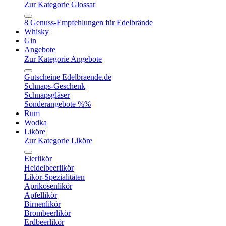
Zur Kategorie Glossar
8 Genuss-Empfehlungen für Edelbrände
Whisky
Gin
Angebote
Zur Kategorie Angebote
Gutscheine Edelbraende.de
Schnaps-Geschenk
Schnapsgläser
Sonderangebote %%
Rum
Wodka
Liköre
Zur Kategorie Liköre
Eierlikör
Heidelbeerlikör
Likör-Spezialitäten
Aprikosenlikör
Apfellikör
Birnenlikör
Brombeerlikör
Erdbeerlikör