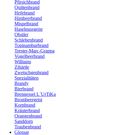
Pfirsichbrand
Quittenbrand
Hefebrand
Himbeerbrand
Mispelbrand
Haselnussgeist
Obstler
Schlehenbrand
Topinamburbrand
Trester-Marc-Grappa
Vogelbeerbrand
Williams
Zibärtle
Zwetschgenbrand
Spezialitäten
Brandy
Bierbrand
Brennessel L´UrTiKa
Brombeergeist
Kornbrand
Kräuterbrand
Orangenbrand
Sanddorn
Traubenbrand
Glossar