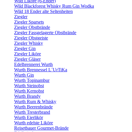
Wild Liköre (6-Ender)
Wild Blackforest Whisky Rum Gin Wodka
Wild 18 Ender alte Seltenheiten
Ziegler
Ziegler Sparsets
Ziegler Obstbrände
Ziegler Fassgelagerte Obstbrände
Ziegler Obstgeiste
Ziegler Whisky
Ziegler Gin
Ziegler Liköre
Ziegler Gläser
Edelbrennerei Wurth
Wurth Brennessel L´UrTiKa
Wurth Gin
Wurth Topinambur
Wurth Steinobst
Wurth Kernobst
Wurth Brandy
Wurth Rum & Whisky
Wurth Beerenbrände
Wurth Tresterbrand
Wurth Eierlikör
Wurth edelste Liköre
Reisetbauer Gourmet-Brände