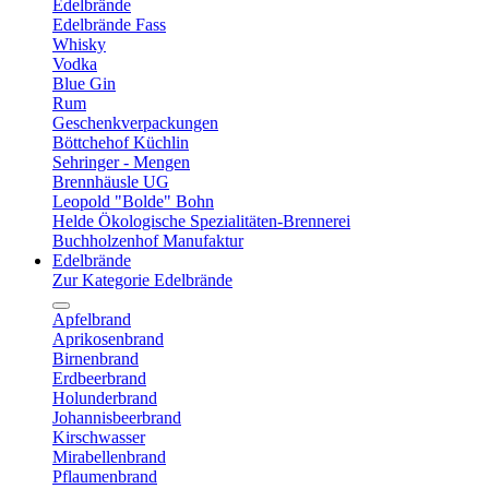
Edelbrände
Edelbrände Fass
Whisky
Vodka
Blue Gin
Rum
Geschenkverpackungen
Böttchehof Küchlin
Sehringer - Mengen
Brennhäusle UG
Leopold "Bolde" Bohn
Helde Ökologische Spezialitäten-Brennerei
Buchholzenhof Manufaktur
Edelbrände
Zur Kategorie Edelbrände
Apfelbrand
Aprikosenbrand
Birnenbrand
Erdbeerbrand
Holunderbrand
Johannisbeerbrand
Kirschwasser
Mirabellenbrand
Pflaumenbrand