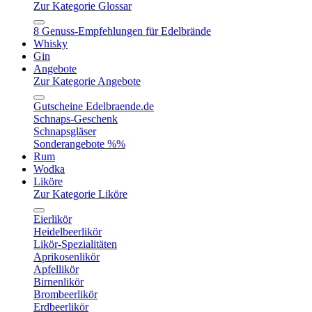
Zur Kategorie Glossar
8 Genuss-Empfehlungen für Edelbrände
Whisky
Gin
Angebote
Zur Kategorie Angebote
Gutscheine Edelbraende.de
Schnaps-Geschenk
Schnapsgläser
Sonderangebote %%
Rum
Wodka
Liköre
Zur Kategorie Liköre
Eierlikör
Heidelbeerlikör
Likör-Spezialitäten
Aprikosenlikör
Apfellikör
Birnenlikör
Brombeerlikör
Erdbeerlikör