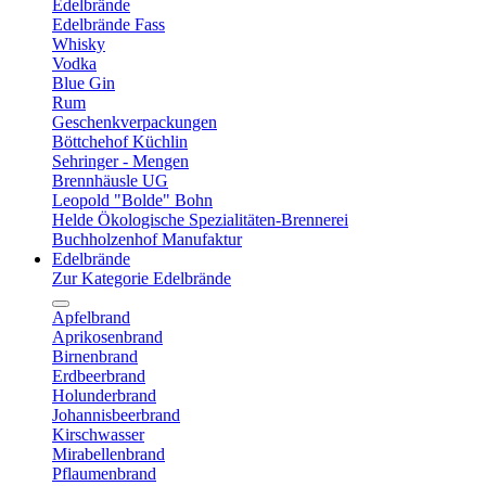
Edelbrände
Edelbrände Fass
Whisky
Vodka
Blue Gin
Rum
Geschenkverpackungen
Böttchehof Küchlin
Sehringer - Mengen
Brennhäusle UG
Leopold "Bolde" Bohn
Helde Ökologische Spezialitäten-Brennerei
Buchholzenhof Manufaktur
Edelbrände
Zur Kategorie Edelbrände
Apfelbrand
Aprikosenbrand
Birnenbrand
Erdbeerbrand
Holunderbrand
Johannisbeerbrand
Kirschwasser
Mirabellenbrand
Pflaumenbrand