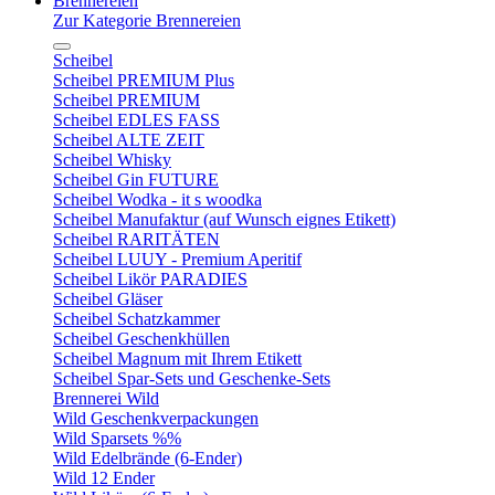
Brennereien
Zur Kategorie Brennereien
Scheibel
Scheibel PREMIUM Plus
Scheibel PREMIUM
Scheibel EDLES FASS
Scheibel ALTE ZEIT
Scheibel Whisky
Scheibel Gin FUTURE
Scheibel Wodka - it s woodka
Scheibel Manufaktur (auf Wunsch eignes Etikett)
Scheibel RARITÄTEN
Scheibel LUUY - Premium Aperitif
Scheibel Likör PARADIES
Scheibel Gläser
Scheibel Schatzkammer
Scheibel Geschenkhüllen
Scheibel Magnum mit Ihrem Etikett
Scheibel Spar-Sets und Geschenke-Sets
Brennerei Wild
Wild Geschenkverpackungen
Wild Sparsets %%
Wild Edelbrände (6-Ender)
Wild 12 Ender