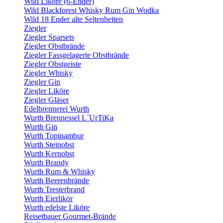
Wild Liköre (6-Ender)
Wild Blackforest Whisky Rum Gin Wodka
Wild 18 Ender alte Seltenheiten
Ziegler
Ziegler Sparsets
Ziegler Obstbrände
Ziegler Fassgelagerte Obstbrände
Ziegler Obstgeiste
Ziegler Whisky
Ziegler Gin
Ziegler Liköre
Ziegler Gläser
Edelbrennerei Wurth
Wurth Brennessel L´UrTiKa
Wurth Gin
Wurth Topinambur
Wurth Steinobst
Wurth Kernobst
Wurth Brandy
Wurth Rum & Whisky
Wurth Beerenbrände
Wurth Tresterbrand
Wurth Eierlikör
Wurth edelste Liköre
Reisetbauer Gourmet-Brände