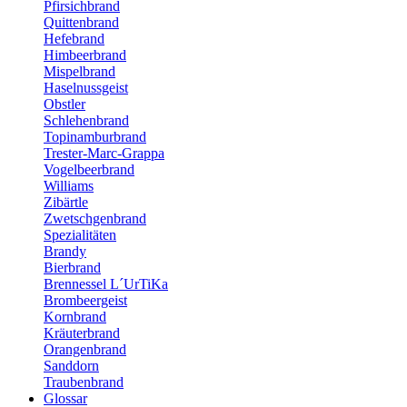
Pfirsichbrand
Quittenbrand
Hefebrand
Himbeerbrand
Mispelbrand
Haselnussgeist
Obstler
Schlehenbrand
Topinamburbrand
Trester-Marc-Grappa
Vogelbeerbrand
Williams
Zibärtle
Zwetschgenbrand
Spezialitäten
Brandy
Bierbrand
Brennessel L´UrTiKa
Brombeergeist
Kornbrand
Kräuterbrand
Orangenbrand
Sanddorn
Traubenbrand
Glossar