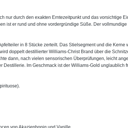
ch nur durch den exakten Erntezeitpunkt und das vorsichtige Ein
n ist er rund und ohne vordergründige Süße. Der vollmundige 
felteiler in 8 Stücke zerteilt. Das Stielsegment und die Kern
ird doppelt destillierter Williams-Christ Brand über die Schnit
chte dann, nach vielen sensorischen Überprüfungen, leicht ange
r Destillerie. Im Geschmack ist der Williams-Gold unglaublich fr
pirituose).
uancen von Akazienhonig und Vanille