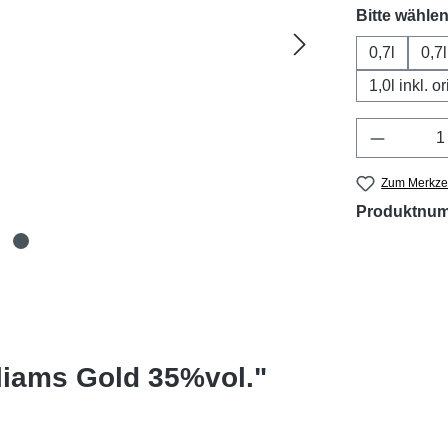
Bitte wählen
0,7l
0,7
1,0l inkl. 
Produkt 
Zum Merkzet
Produktnu
liams Gold 35%vol."