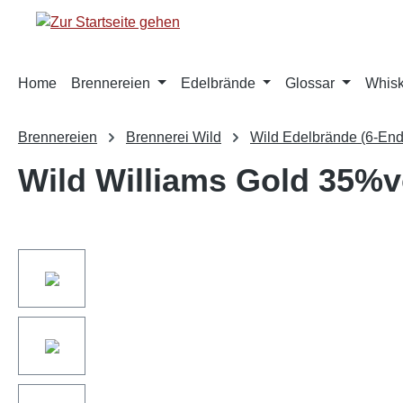
springen
Zur Hauptnavigation springen
Home
Brennereien
Edelbrände
Glossar
Whis
Brennereien
Brennerei Wild
Wild Edelbrände (6-End
Wild Williams Gold 35%v
Bildergalerie überspringen