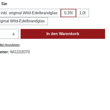
auswählen
 Sie
l inkl. original Wild-Edelbrandglas
0,35l
1,0l
original Wild-Edelbrandglas
Anzahl: Gib den gewünschten Wert ein oder
In den Warenkorb
tel hinzufügen
mmer:
Wi1102070