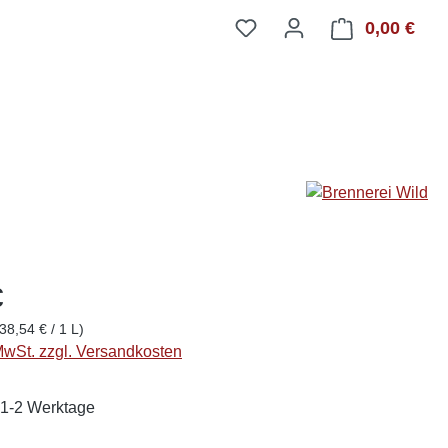
0,00 €
Ware
€
38,54 € / 1 L)
 MwSt. zzgl. Versandkosten
: 1-2 Werktage