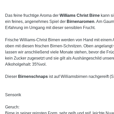
Das feine fruchtige Aroma der
Williams Christ Birne
kann si
ein feines, angenehmes Spiel der
Birnenaromen
. Am Gaume
Erfahrung im Umgang mit dieser sensiblen Frucht.
Frische Williams-Christ Birnen werden von Hand mit einem Ap
oben mit diesen frischen Birnen-Schnitzen. Oben angelangt w
lassen wir anschließend viele Monate stehen, bevor die Frü
kein Zucker zugesetzt und sie gilt als Aushängeschild unsere
Alkoholgehalt: 35%vol.
Dieser
Birnenschnaps
ist auf Williamsbirnen nachgereift (S
Sensorik
Geruch:
Birne in seiner reinsten Form, sehr gelb und reif, leichte N