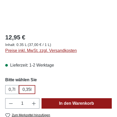
12,95 €
Inhalt:
0.35 L
(37,00 € / 1 L)
Preise inkl. MwSt. zzgl. Versandkosten
Lieferzeit: 1-2 Werktage
auswählen
Bitte wählen Sie
0,7l
0,35l
Produkt Anzahl: Gib den gewünschten Wert e
In den Warenkorb
Zum Merkzettel hinzufügen