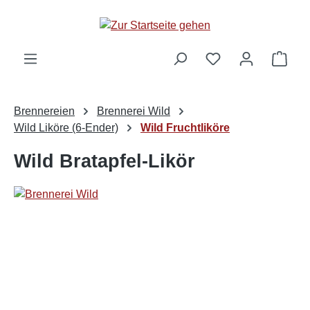
alt springen
Ware
Brennereien
Brennerei Wild
Wild Liköre (6-Ender)
Wild Fruchtliköre
Wild Bratapfel-Likör
Bildergalerie überspringen