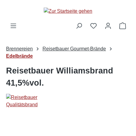
alt springen
Ware
Brennereien
Reisetbauer Gourmet-Brände
Edelbrände
Reisetbauer Williamsbrand
41,5%vol.
Bildergalerie überspringen