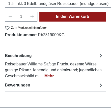
1,5l inkl. 3 Edelbrandgläser Reisetbauer (mundgeblasen)
Produkt Anzahl: Gib den gewünschten Wert e
In den Warenkorb
Zum Merkzettel hinzufügen
Produktnummer:
Rb2819000KG
Beschreibung
Reisetbauer Williams Saftige Frucht, dezente Würze,
grasige Pikanz, lebendig und animierend; jugendliches
Geschmacksbild mi…
Mehr
Bewertungen