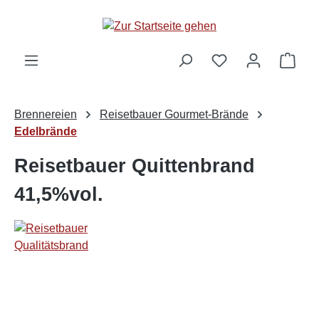
alt springen
Ware
Brennereien
Reisetbauer Gourmet-Brände
Edelbrände
Reisetbauer Quittenbrand
41,5%vol.
Bildergalerie überspringen