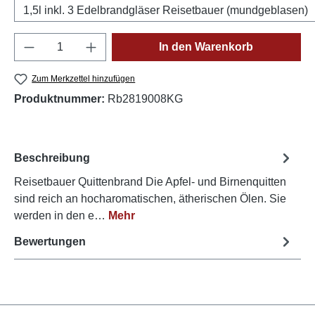
1,5l inkl. 3 Edelbrandgläser Reisetbauer (mundgeblasen)
Produkt Anzahl: Gib den gewünschten Wert e
In den Warenkorb
Zum Merkzettel hinzufügen
Produktnummer:
Rb2819008KG
Beschreibung
Reisetbauer Quittenbrand Die Apfel- und Birnenquitten
sind reich an hocharomatischen, ätherischen Ölen. Sie
werden in den e…
Mehr
Bewertungen