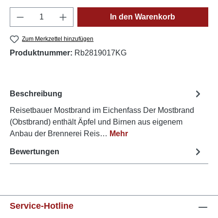
Produkt Anzahl: Gib den gewünschten Wert e
In den Warenkorb
Zum Merkzettel hinzufügen
Produktnummer:
Rb2819017KG
Beschreibung
Reisetbauer Mostbrand im Eichenfass Der Mostbrand
(Obstbrand) enthält Äpfel und Birnen aus eigenem
Anbau der Brennerei Reis…
Mehr
Bewertungen
Service-Hotline