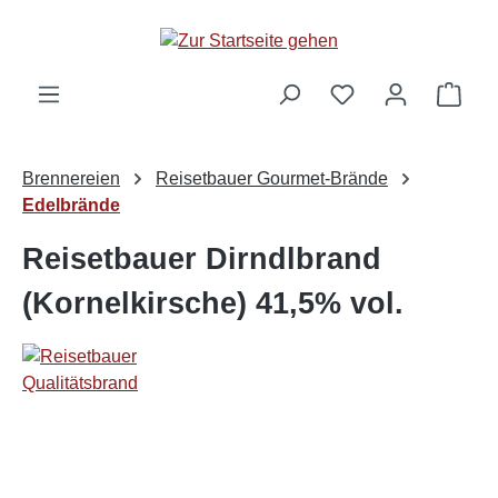
alt springen
Ware
Brennereien
Reisetbauer Gourmet-Brände
Edelbrände
Reisetbauer Dirndlbrand
(Kornelkirsche) 41,5% vol.
Bildergalerie überspringen