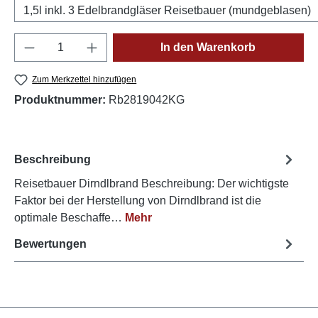
1,5l inkl. 3 Edelbrandgläser Reisetbauer (mundgeblasen)
Produkt Anzahl: Gib den gewünschten Wert e
In den Warenkorb
Zum Merkzettel hinzufügen
Produktnummer:
Rb2819042KG
Beschreibung
Reisetbauer Dirndlbrand Beschreibung: Der wichtigste
Faktor bei der Herstellung von Dirndlbrand ist die
optimale Beschaffe…
Mehr
Bewertungen